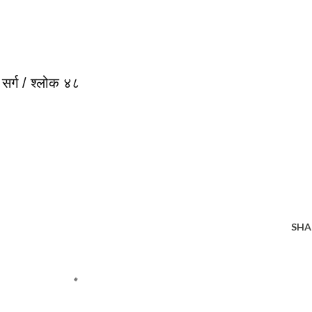
सर्ग / श्लोक ४८

SHA