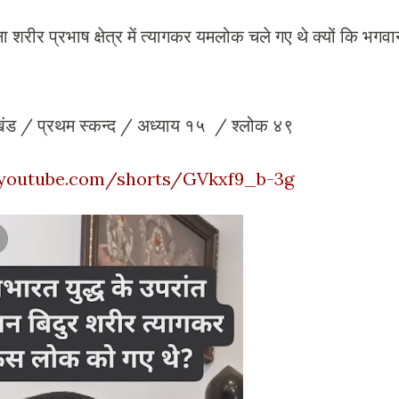
ा शरीर प्रभाष क्षेत्र में त्यागकर यमलोक चले गए थे क्यों कि भगवा
 थे।
 /प्रथम खंड / प्रथम स्कन्द / अध्याय १५ / श्लोक ४९
/youtube.com/shorts/GVkxf9_b-3g