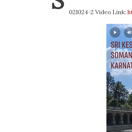
S
021024-2 Video Link:
h