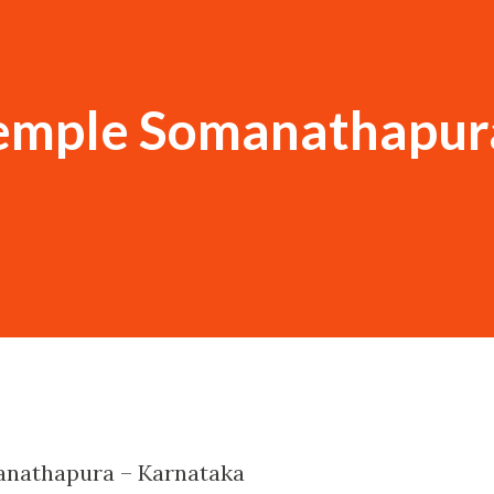
Temple Somanathapur
anathapura – Karnataka